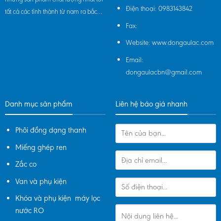
Điện thoại:
0983143842
tất cả các tỉnh thành từ nam ra bắc…
Fax:
Website: www.dongaulac.com
Email:
dongaulacbn@gmail.com
Danh mục sản phẩm
Liên hệ báo giá nhanh
Phôi đồng dạng thanh
Miếng ghép ren
Zắc co
Van và phụ kiện
Khóa và phụ kiện máy lọc
nước RO